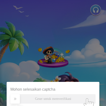
Mohon selesaikan captcha
Geser untuk memverifikasi
CertifyId: Jcqqlo8CLL